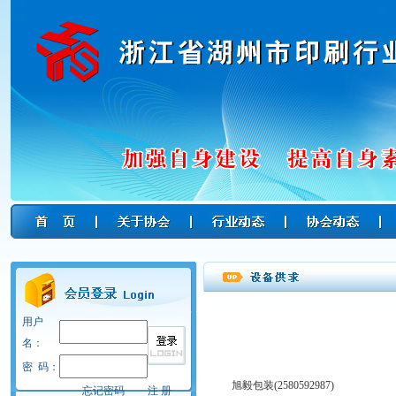
用户
名：
密 码：
旭毅包装(2580592987)
忘记密码
注 册