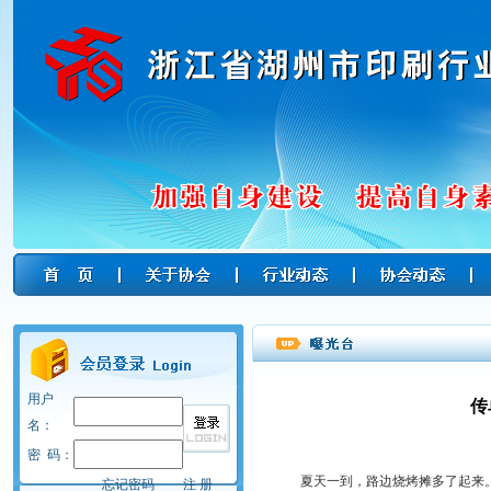
用户
传
名：
密 码：
夏天一到，路边烧烤摊多了起来。
忘记密码
注 册