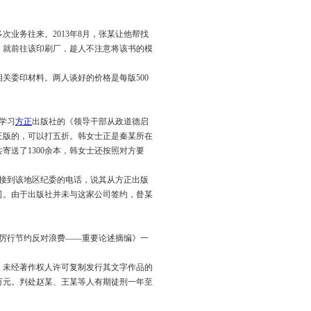
次业务往来。2013年8月，张某让他帮找
，就前往该印刷厂，趁人不注意将该书的模
委印材料。两人谈好的价格是每版500
学习
方正
出版社的《领导干部从政道德启
正版的，可以打五折。韩女士正是秦某所在
送了1300余本，韩女士还按照对方要
接到该地区纪委的电话，说其从方正出版
司。由于出版社并未与这家公司签约，昝某
。
厉行节约反对浪费——重要论述摘编》一
，未经著作权人许可复制发行其文字作品的
万元。判处赵某、王某等人有期徒刑一年至