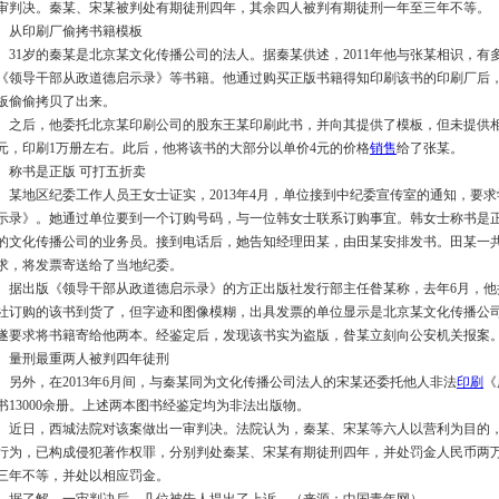
审判决。秦某、宋某被判处有期徒刑四年，其余四人被判有期徒刑一年至三年不等。
从印刷厂偷拷书籍模板
31岁的秦某是北京某文化传播公司的法人。据秦某供述，2011年他与张某相识，有多
《领导干部从政道德启示录》等书籍。他通过购买正版书籍得知印刷该书的印刷厂后
板偷偷拷贝了出来。
之后，他委托北京某印刷公司的股东王某印刷此书，并向其提供了模板，但未提供相关
元，印刷1万册左右。此后，他将该书的大部分以单价4元的价格
销售
给了张某。
称书是正版 可打五折卖
某地区纪委工作人员王女士证实，2013年4月，单位接到中纪委宣传室的通知，要求
示录》。她通过单位要到一个订购号码，与一位韩女士联系订购事宜。韩女士称书是
的文化传播公司的业务员。接到电话后，她告知经理田某，由田某安排发书。田某一共寄
求，将发票寄送给了当地纪委。
据出版《领导干部从政道德启示录》的方正出版社发行部主任昝某称，去年6月，他
社订购的该书到货了，但字迹和图像模糊，出具发票的单位显示是北京某文化传播公
遂要求将书籍寄给他两本。经鉴定后，发现该书实为盗版，昝某立刻向公安机关报案
量刑最重两人被判四年徒刑
另外，在2013年6月间，与秦某同为文化传播公司法人的宋某还委托他人非法
印刷
《
书13000余册。上述两本图书经鉴定均为非法出版物。
近日，西城法院对该案做出一审判决。法院认为，秦某、宋某等六人以营利为目的
行为，已构成侵犯著作权罪，分别判处秦某、宋某有期徒刑四年，并处罚金人民币两
三年不等，并处以相应罚金。