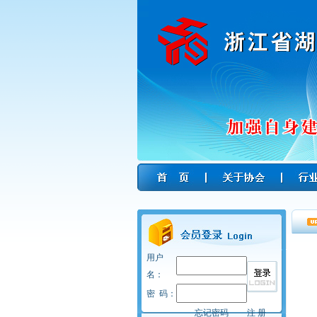
用户
名：
密 码：
忘记密码
注 册